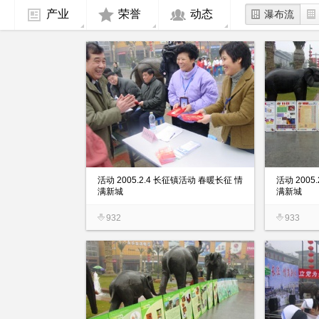
产业
荣誉
动态
瀑布流
活动 2005.2.4 长征镇活动 春暖长征 情
活动 2005
满新城
满新城
932
933